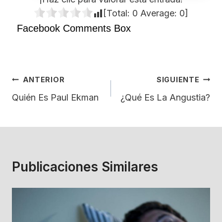
[Total:
0
Average:
0
]
Facebook Comments Box
Navegación
ANTERIOR
SIGUIENTE
De
Quién Es Paul Ekman
¿Qué Es La Angustia?
Entradas
Publicaciones Similares