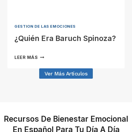
M
E
J
S
A
T
M
R
GESTION DE LAS EMOCIONES
E
É
¿Quién Era Baruch Spinoza?
S
S
D
E
¿
R
LEER MÁS
Q
I
U
C
Ver Más Articulos
I
H
É
A
N
R
E
D
R
L
A
A
Recursos De Bienestar Emocional
B
Z
A
A
En Español Para Tu Día A Día
R
R