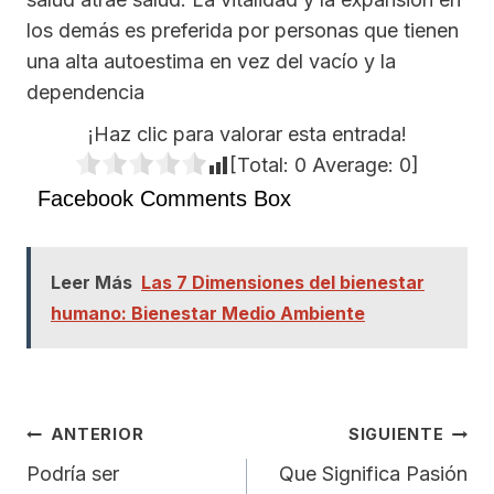
los demás es preferida por personas que tienen
una alta autoestima en vez del vacío y la
dependencia
¡Haz clic para valorar esta entrada!
[Total:
0
Average:
0
]
Facebook Comments Box
Leer Más
Las 7 Dimensiones del bienestar
humano: Bienestar Medio Ambiente
Navegación
ANTERIOR
SIGUIENTE
De
Podría ser
Que Significa Pasión