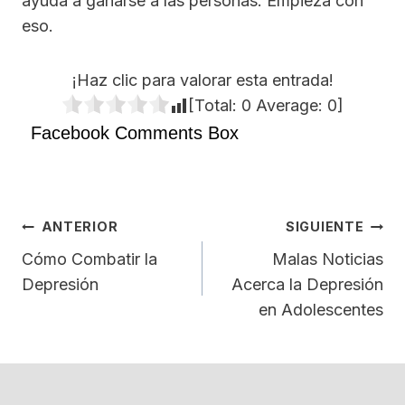
ayuda a ganarse a las personas. Empieza con
eso.
¡Haz clic para valorar esta entrada!
[Total:
0
Average:
0
]
Facebook Comments Box
Navegación
ANTERIOR
SIGUIENTE
De
Cómo Combatir la
Malas Noticias
Depresión
Acerca la Depresión
Entradas
en Adolescentes