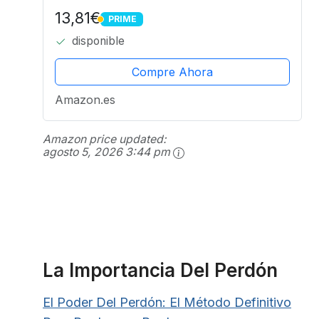
Perdonarse: 5 Ejercicios, 1
13,81€
PRIME
Relajación, 1 Meditación , Y 64
PRIME
disponible
Afirmaciones
Compre Ahora
Amazon.es
Amazon price updated:
agosto 5, 2026 3:44 pm
La Importancia Del Perdón
El Poder Del Perdón: El Método Definitivo