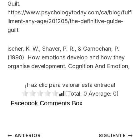
Guilt.
https://www.psychologytoday.com/ca/blog/fulfi
llment-any-age/201208/the-definitive-guide-
guilt
ischer, K. W., Shaver, P. R., & Carnochan, P.
(1990). How emotions develop and how they
organise development. Cognition And Emotion,
¡Haz clic para valorar esta entrada!
[Total:
0
Average:
0
]
Facebook Comments Box
Navegación
ANTERIOR
SIGUIENTE