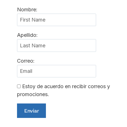
Nombre:
Apellido:
Correo:
Estoy de acuerdo en recibir correos y
promociones.
Frases De Tomás De Aquino
Enviar