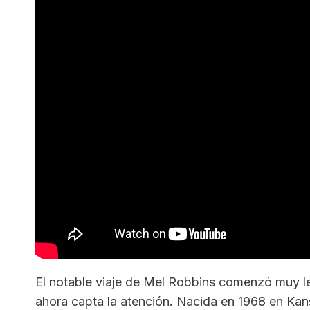
El notable viaje de Mel Robbins comenzó muy le
ahora capta la atención. Nacida en 1968 en Kan