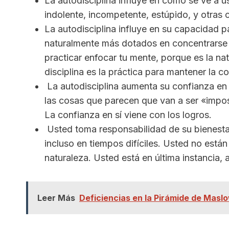
La autodisciplina influye en cómo se ve a u
indolente, incompetente, estúpido, y otras
La autodisciplina influye en su capacidad
naturalmente más dotados en concentrarse q
practicar enfocar tu mente, porque es la na
disciplina es la práctica para mantener la c
La autodisciplina aumenta su confianza en s
las cosas que parecen que van a ser «impos
La confianza en sí viene con los logros.
Usted toma responsabilidad de su bienestar
incluso en tiempos difíciles. Usted no está
naturaleza. Usted está en última instancia, 
Leer Más
Deficiencias en la Pirámide de Masl