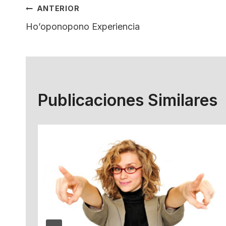
Navegación
ANTERIOR
Ho’oponopono Experiencia
De
Entradas
Publicaciones Similares