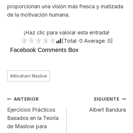
proporcionan una visión más fresca y matizada
de la motivación humana.
¡Haz clic para valorar esta entrada!
[Total:
0
Average:
0
]
Facebook Comments Box
Etiquetas
#
Abraham Maslow
de
la
entrada:
Navegación
ANTERIOR
SIGUIENTE
De
Ejercicios Prácticos
Albert Bandura
Basados en la Teoría
Entradas
de Maslow para