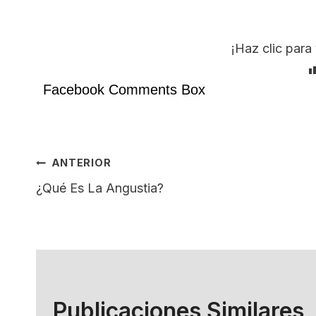
¡Haz clic para 
Facebook Comments Box
Navegación
ANTERIOR
¿Qué Es La Angustia?
De
Entradas
Publicaciones Similares