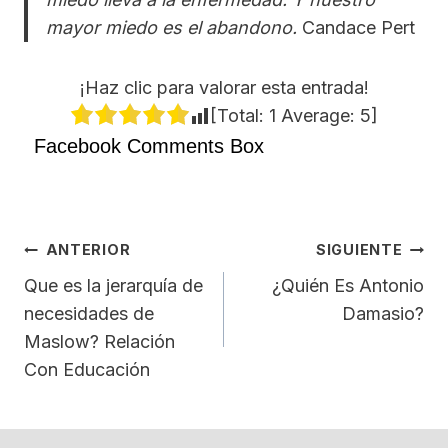
mayor miedo es el abandono.
Candace Pert
¡Haz clic para valorar esta entrada!
[Total:
1
Average:
5
]
Facebook Comments Box
Navegación
ANTERIOR
SIGUIENTE
De
Que es la jerarquía de
¿Quién Es Antonio
necesidades de
Damasio?
Entradas
Maslow? Relación
Con Educación