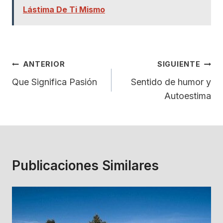
Lástima De Ti Mismo
Navegación
ANTERIOR
SIGUIENTE
De
Que Significa Pasión
Sentido de humor y
Autoestima
Entradas
Publicaciones Similares